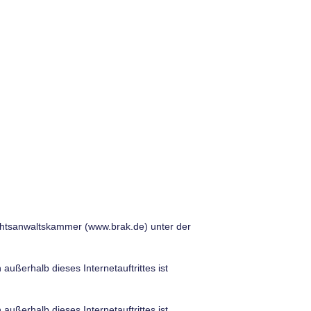
chtsanwaltskammer (www.brak.de) unter der
ußerhalb dieses Internetauftrittes ist
ußerhalb dieses Internetauftrittes ist